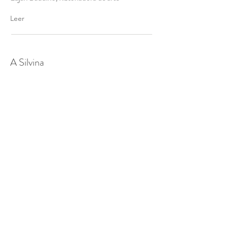
Leer
A Silvina
Por
María Casalla, filósofa, poeta
Leer
Sobre la serie “Ensambles”
Por
Luján Baudino, historiadora de arte
Leer